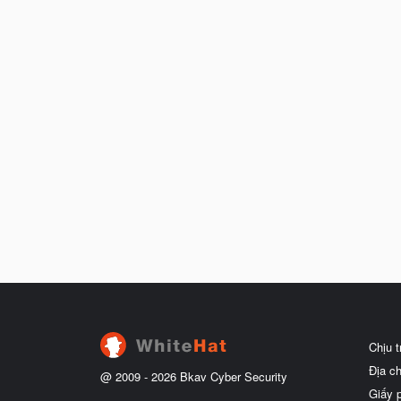
Chịu 
Địa c
@ 2009 -
2026
Bkav Cyber Security
Giấy 