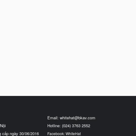
Email:
whitehat@bkav.com
Nội
Hotline: (024) 3763 2552
g cấp ngày 30/06/2016
Facebook: WhiteHat