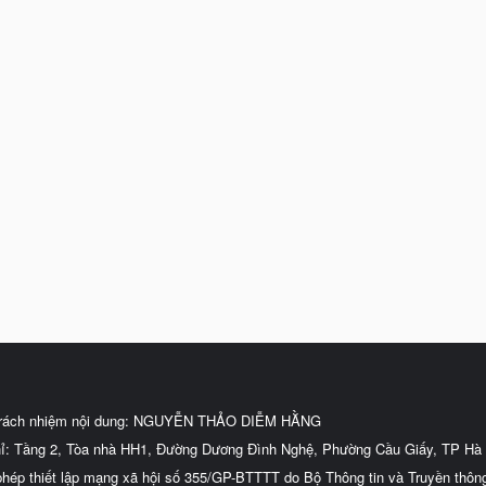
trách nhiệm nội dung: NGUYỄN THẢO DIỄM HẰNG
hỉ: Tầng 2, Tòa nhà HH1, Đường Dương Đình Nghệ, Phường Cầu Giấy, TP Hà 
phép thiết lập mạng xã hội số 355/GP-BTTTT do Bộ Thông tin và Truyền thôn