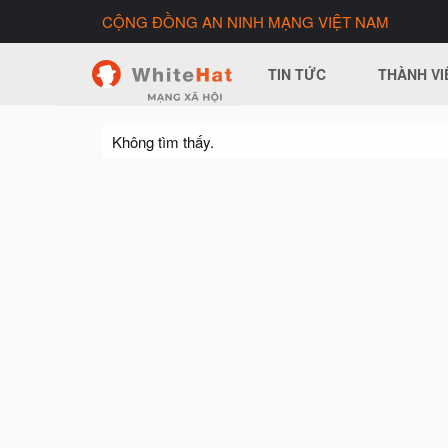
CỘNG ĐỒNG AN NINH MẠNG VIỆT NAM
TIN TỨC
THÀNH VI
Không tìm thấy.