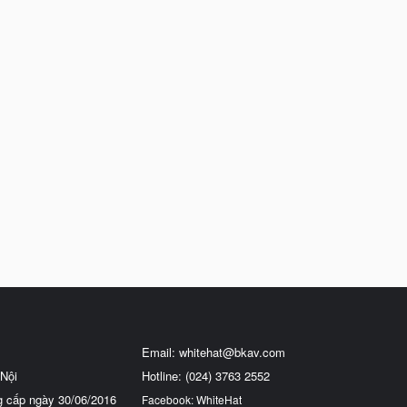
Email:
whitehat@bkav.com
Nội
Hotline: (024) 3763 2552
g cấp ngày 30/06/2016
Facebook: WhiteHat