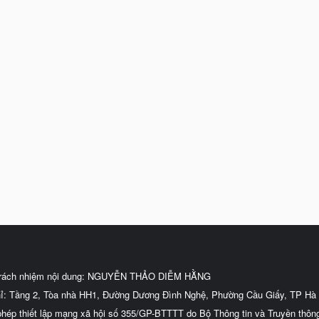
trách nhiệm nội dung: NGUYỄN THẢO DIỄM HẰNG
hỉ: Tầng 2, Tòa nhà HH1, Đường Dương Đình Nghệ, Phường Cầu Giấy, TP Hà 
phép thiết lập mạng xã hội số 355/GP-BTTTT do Bộ Thông tin và Truyền thôn