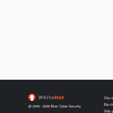
Chịu 
Địa c
@ 2009 -
2026
Bkav Cyber Security
Giấy 