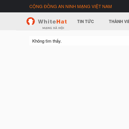
CỘNG ĐỒNG AN NINH MẠNG VIỆT NAM
TIN TỨC
THÀNH VI
Không tìm thấy.