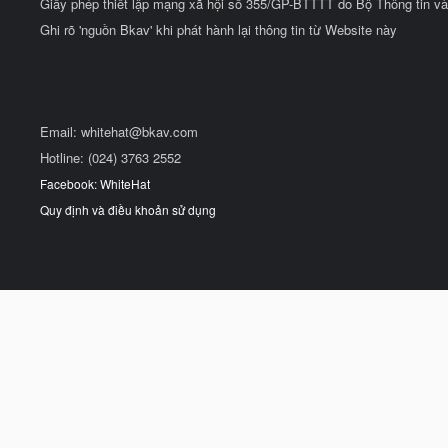
Giấy phép thiết lập mạng xã hội số 355/GP-BTTTT do Bộ Thông tin và
Ghi rõ 'nguồn Bkav' khi phát hành lại thông tin từ Website này
Email:
whitehat@bkav.com
Hotline: (024) 3763 2552
Facebook: WhiteHat
Quy định và điều khoản sử dụng