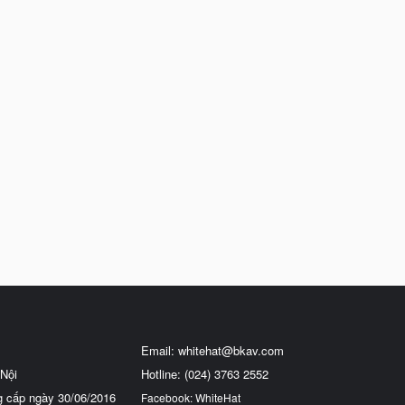
Email:
whitehat@bkav.com
Nội
Hotline: (024) 3763 2552
g cấp ngày 30/06/2016
Facebook: WhiteHat