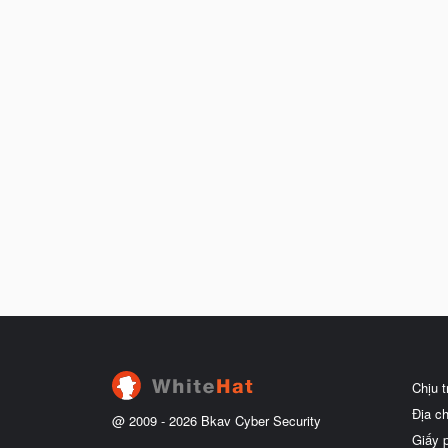
Chịu 
Địa c
@ 2009 -
2026
Bkav Cyber Security
Giấy 