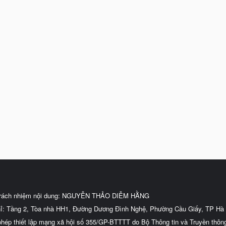
trách nhiệm nội dung: NGUYỄN THẢO DIỄM HẰNG
hỉ: Tầng 2, Tòa nhà HH1, Đường Dương Đình Nghệ, Phường Cầu Giấy, TP Hà 
phép thiết lập mạng xã hội số 355/GP-BTTTT do Bộ Thông tin và Truyền thôn