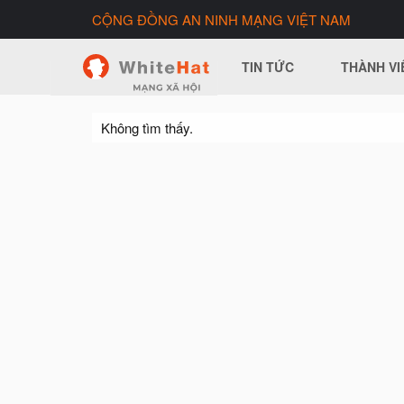
CỘNG ĐỒNG AN NINH MẠNG VIỆT NAM
TIN TỨC
THÀNH VI
Không tìm thấy.