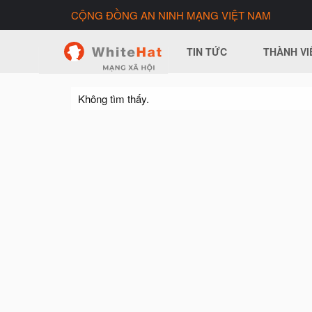
CỘNG ĐỒNG AN NINH MẠNG VIỆT NAM
TIN TỨC
THÀNH VI
Không tìm thấy.