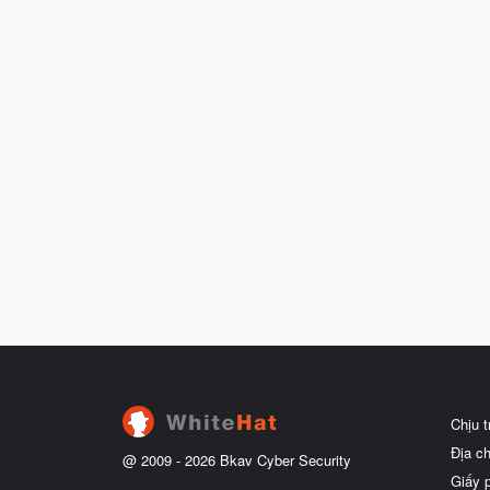
Chịu 
Địa c
@ 2009 -
2026
Bkav Cyber Security
Giấy 