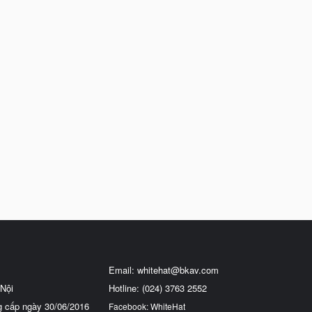
Email:
whitehat@bkav.com
Nội
Hotline: (024) 3763 2552
g cấp ngày 30/06/2016
Facebook: WhiteHat