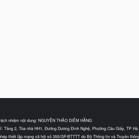
trách nhiệm nội dung: NGUYỄN THẢO DIỄM HẰNG
hỉ: Tầng 2, Tòa nhà HH1, Đường Dương Đình Nghệ, Phường Cầu Giấy, TP Hà 
phép thiết lập mạng xã hội số 355/GP-BTTTT do Bộ Thông tin và Truyền thôn