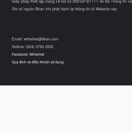
Giấy phép thiết lập mạng xã hội số 355/GP-BTTTT do Bộ Thông tin và
Ghi rõ 'nguồn Bkav' khi phát hành lại thông tin từ Website này
Email:
whitehat@bkav.com
Hotline: (024) 3763 2552
Facebook: WhiteHat
Quy định và điều khoản sử dụng