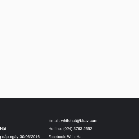
Email:
whitehat@bkav.com
Nội
Hotline: (024) 3763 2552
g cấp ngày 30/06/2016
Facebook: WhiteHat