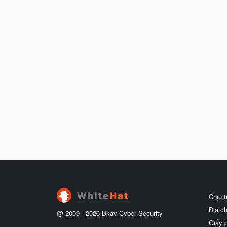
Chịu 
Địa c
@ 2009 -
2026
Bkav Cyber Security
Giấy 