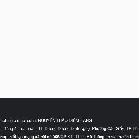
trách nhiệm nội dung: NGUYỄN THẢO DIỄM HẰNG
hỉ: Tầng 2, Tòa nhà HH1, Đường Dương Đình Nghệ, Phường Cầu Giấy, TP Hà 
phép thiết lập mạng xã hội số 355/GP-BTTTT do Bộ Thông tin và Truyền thôn