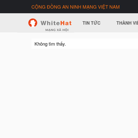
CỘNG ĐỒNG AN NINH MẠNG VIỆT NAM
TIN TỨC
THÀNH VI
Không tìm thấy.