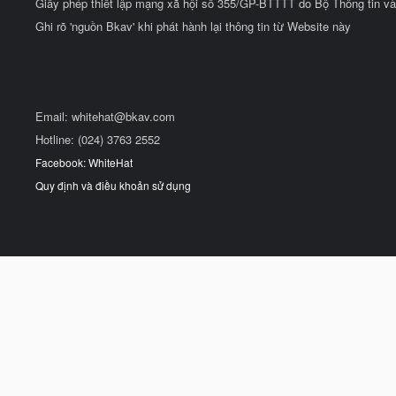
Giấy phép thiết lập mạng xã hội số 355/GP-BTTTT do Bộ Thông tin và
Ghi rõ 'nguồn Bkav' khi phát hành lại thông tin từ Website này
Email:
whitehat@bkav.com
Hotline: (024) 3763 2552
Facebook: WhiteHat
Quy định và điều khoản sử dụng