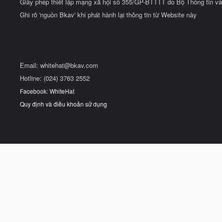
Giấy phép thiết lập mạng xã hội số 355/GP-BTTTT do Bộ Thông tin và
Ghi rõ 'nguồn Bkav' khi phát hành lại thông tin từ Website này
Email:
whitehat@bkav.com
Hotline: (024) 3763 2552
Facebook: WhiteHat
Quy định và điều khoản sử dụng