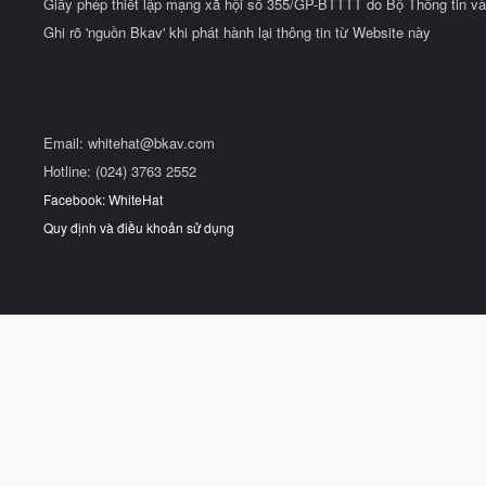
Giấy phép thiết lập mạng xã hội số 355/GP-BTTTT do Bộ Thông tin và
Ghi rõ 'nguồn Bkav' khi phát hành lại thông tin từ Website này
Email:
whitehat@bkav.com
Hotline: (024) 3763 2552
Facebook: WhiteHat
Quy định và điều khoản sử dụng