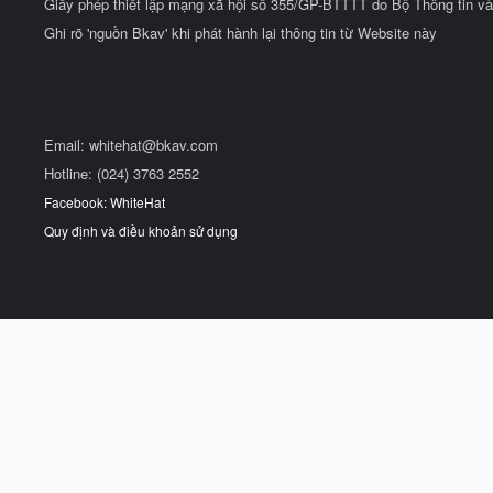
Giấy phép thiết lập mạng xã hội số 355/GP-BTTTT do Bộ Thông tin và
Ghi rõ 'nguồn Bkav' khi phát hành lại thông tin từ Website này
Email:
whitehat@bkav.com
Hotline: (024) 3763 2552
Facebook: WhiteHat
Quy định và điều khoản sử dụng