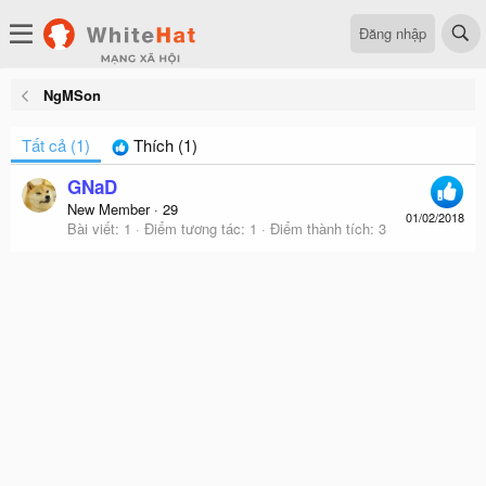
Đăng nhập
NgMSon
Tất cả
(1)
Thích
(1)
GNaD
New Member
·
29
01/02/2018
Bài viết
1
Điểm tương tác
1
Điểm thành tích
3