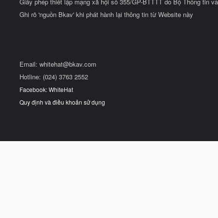
Giấy phép thiết lập mạng xã hội số 355/GP-BTTTT do Bộ Thông tin và
Ghi rõ 'nguồn Bkav' khi phát hành lại thông tin từ Website này
Email:
whitehat@bkav.com
Hotline: (024) 3763 2552
Facebook: WhiteHat
Quy định và điều khoản sử dụng