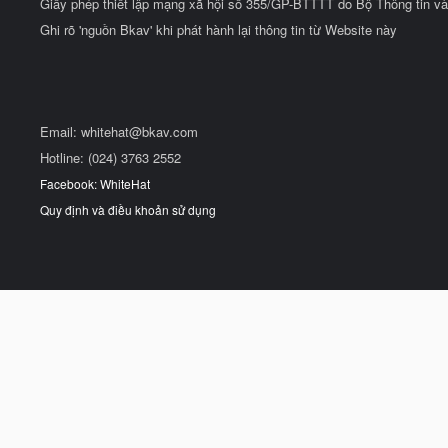
Giấy phép thiết lập mạng xã hội số 355/GP-BTTTT do Bộ Thông tin và
Ghi rõ 'nguồn Bkav' khi phát hành lại thông tin từ Website này
Email:
whitehat@bkav.com
Hotline: (024) 3763 2552
Facebook: WhiteHat
Quy định và điều khoản sử dụng