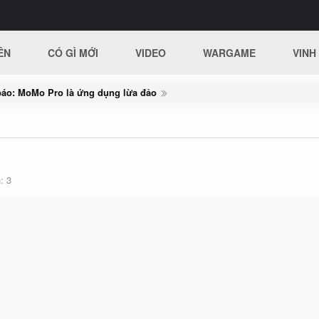
ÊN
CÓ GÌ MỚI
VIDEO
WARGAME
VINH
áo: MoMo Pro là ứng dụng lừa đảo
h
3