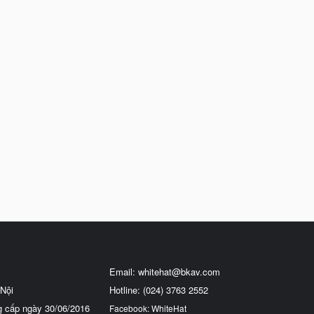
Email:
whitehat@bkav.com
Nội
Hotline: (024) 3763 2552
g cấp ngày 30/06/2016
Facebook: WhiteHat