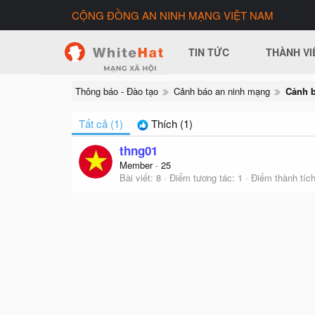
CỘNG ĐỒNG AN NINH MẠNG VIỆT NAM
TIN TỨC
THÀNH VI
Thông báo - Đào tạo
Cảnh báo an ninh mạng
Cảnh b
Tất cả
(1)
Thích
(1)
thng01
Member
·
25
Bài viết
8
Điểm tương tác
1
Điểm thành tíc