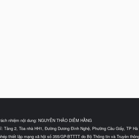
trách nhiệm nội dung: NGUYỄN THẢO DIỄM HẰNG
hỉ: Tầng 2, Tòa nhà HH1, Đường Dương Đình Nghệ, Phường Cầu Giấy, TP Hà 
phép thiết lập mạng xã hội số 355/GP-BTTTT do Bộ Thông tin và Truyền thôn