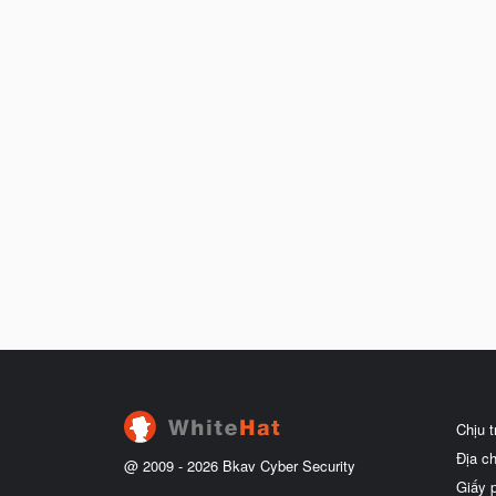
Chịu 
Địa c
@ 2009 -
2026
Bkav Cyber Security
Giấy 