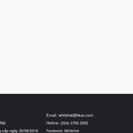
Email:
whitehat@bkav.com
Nội
Hotline: (024) 3763 2552
g cấp ngày 30/06/2016
Facebook: WhiteHat