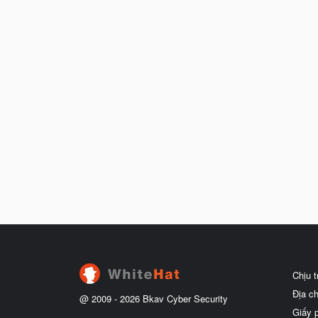
Chịu 
Địa c
@ 2009 -
2026
Bkav Cyber Security
Giấy 