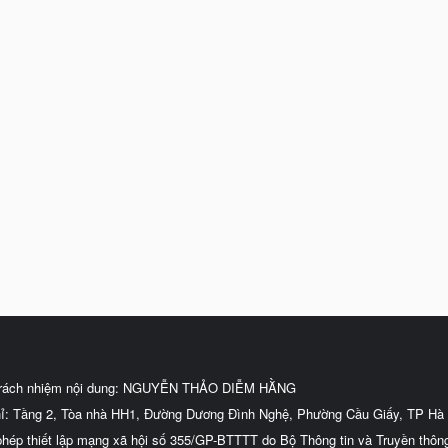
trách nhiệm nội dung: NGUYỄN THẢO DIỄM HẰNG
hỉ: Tầng 2, Tòa nhà HH1, Đường Dương Đình Nghệ, Phường Cầu Giấy, TP Hà 
phép thiết lập mạng xã hội số 355/GP-BTTTT do Bộ Thông tin và Truyền thôn