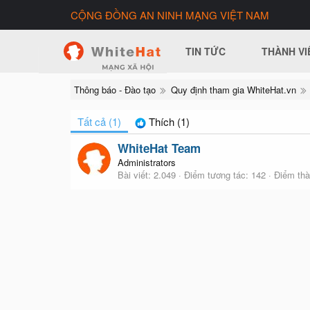
CỘNG ĐỒNG AN NINH MẠNG VIỆT NAM
TIN TỨC
THÀNH VI
Thông báo - Đào tạo
Quy định tham gia WhiteHat.vn
Tất cả
(1)
Thích
(1)
WhiteHat Team
Administrators
Bài viết
2.049
Điểm tương tác
142
Điểm thà