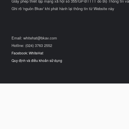
Giấy phép thiết lập mạng xã hội số 355/GP-BTTTT do Bộ Thông tin và
Ghi rõ 'nguồn Bkav' khi phát hành lại thông tin từ Website này
Email:
whitehat@bkav.com
Hotline: (024) 3763 2552
Facebook: WhiteHat
Quy định và điều khoản sử dụng