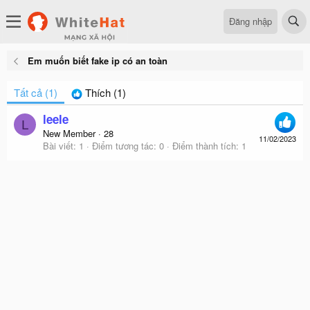
Đăng nhập
Em muốn biết fake ip có an toàn
Tất cả
(1)
Thích
(1)
leele
L
New Member
·
28
11/02/2023
Bài viết
1
Điểm tương tác
0
Điểm thành tích
1