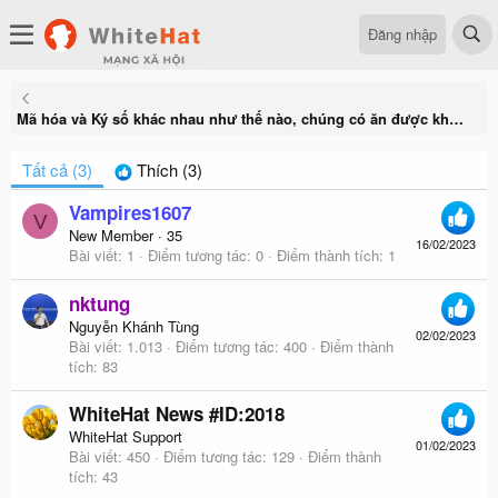
Đăng nhập
Mã hóa và Ký số khác nhau như thế nào, chúng có ăn được không
Tất cả
(3)
Thích
(3)
Vampires1607
V
New Member
·
35
16/02/2023
Bài viết
1
Điểm tương tác
0
Điểm thành tích
1
nktung
Nguyễn Khánh Tùng
02/02/2023
Bài viết
1.013
Điểm tương tác
400
Điểm thành
tích
83
WhiteHat News #ID:2018
WhiteHat Support
01/02/2023
Bài viết
450
Điểm tương tác
129
Điểm thành
tích
43