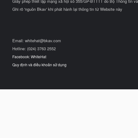
Giấy phép thiết lập mạng xã hội số 355/GP-BTTTT do Bộ Thông tin và
Ghi rõ 'nguồn Bkav' khi phát hành lại thông tin từ Website này
Email:
whitehat@bkav.com
Hotline: (024) 3763 2552
Facebook: WhiteHat
Quy định và điều khoản sử dụng