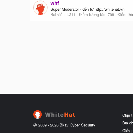
whf
Super Moderator
·
đến từ
http://whitehat.vn
Bài viết
1.311
Điểm tương tác
798
Điểm thà
Chịu 
Địa c
@ 2009 -
2026
Bkav Cyber Security
Giấy 