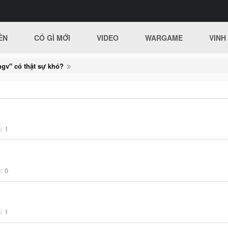
ÊN
CÓ GÌ MỚI
VIDEO
WARGAME
VINH
gv" có thật sự khó?
h
1
h
0
h
1