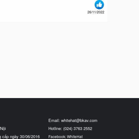
26/11/2022
Email:
whitehat@bkav.com
Nội
Hotline: (024) 3763 2552
g cấp ngày 30/06/2016
Facebook: WhiteHat