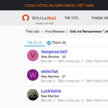
CỘNG ĐỒNG AN NINH MẠNG VIỆT NAM
TIN TỨC
THÀNH VI
Thảo luận
Virus/Malware
Giải mã Ransomware ".sh
Tất cả
(4)
Thích
(4)
Vampires1607
V
New Member
·
35
Bài viết
1
Điểm tương tác
0
Điểm thành tíc
whiteTah
W
New Member
·
27
Bài viết
0
Điểm tương tác
0
Điểm thành tíc
LuckVoltia
New Member
Bài viết
3
Điểm tương tác
0
Điểm thành tíc