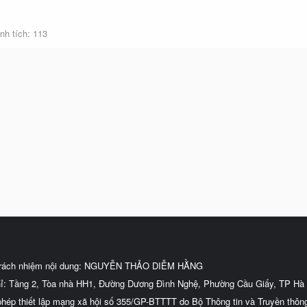
nh tích
113
trách nhiệm nội dung: NGUYỄN THẢO DIỄM HẰNG
hỉ: Tầng 2, Tòa nhà HH1, Đường Dương Đình Nghệ, Phường Cầu Giấy, TP Hà 
phép thiết lập mạng xã hội số 355/GP-BTTTT do Bộ Thông tin và Truyền thôn