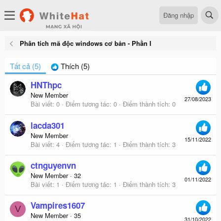
Đăng nhập
Phân tích mã độc windows cơ bản - Phần I
Tất cả
(5)
Thích
(5)
HNThpc
New Member
27/08/2023
Bài viết
0
Điểm tương tác
0
Điểm thành tích
0
lacda301
New Member
15/11/2022
Bài viết
4
Điểm tương tác
1
Điểm thành tích
3
ctnguyenvn
New Member
·
32
01/11/2022
Bài viết
1
Điểm tương tác
1
Điểm thành tích
3
Vampires1607
V
New Member
·
35
31/10/2022