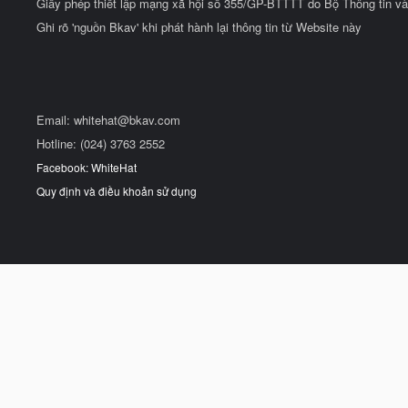
Giấy phép thiết lập mạng xã hội số 355/GP-BTTTT do Bộ Thông tin và
Ghi rõ 'nguồn Bkav' khi phát hành lại thông tin từ Website này
Email:
whitehat@bkav.com
Hotline: (024) 3763 2552
Facebook: WhiteHat
Quy định và điều khoản sử dụng