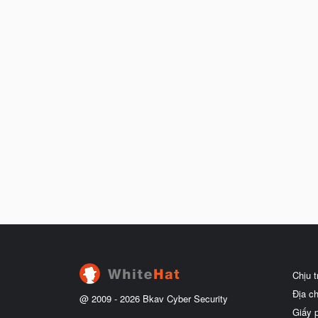
Chịu 
Địa c
@ 2009 -
2026
Bkav Cyber Security
Giấy 