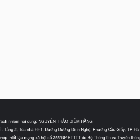
trách nhiệm nội dung: NGUYỄN THẢO DIỄM HẰNG
hỉ: Tầng 2, Tòa nhà HH1, Đường Dương Đình Nghệ, Phường Cầu Giấy, TP Hà 
phép thiết lập mạng xã hội số 355/GP-BTTTT do Bộ Thông tin và Truyền thôn