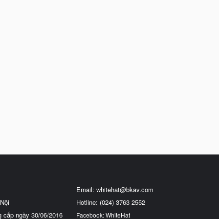
Email:
whitehat@bkav.com
Nội
Hotline: (024) 3763 2552
g cấp ngày 30/06/2016
Facebook: WhiteHat