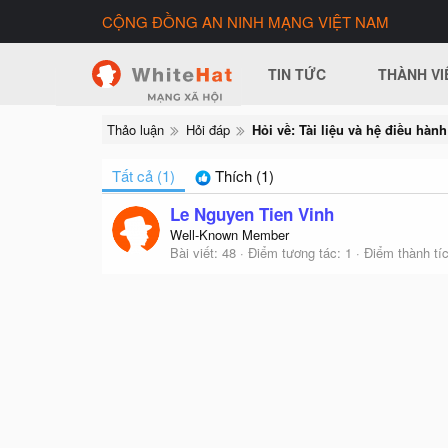
CỘNG ĐỒNG AN NINH MẠNG VIỆT NAM
TIN TỨC
THÀNH VI
Thảo luận
Hỏi đáp
Hỏi về: Tài liệu và hệ điều hành
Tất cả
(1)
Thích
(1)
Le Nguyen Tien Vinh
Well-Known Member
Bài viết
48
Điểm tương tác
1
Điểm thành tí