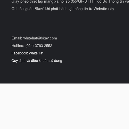
Giấy phép thiết lập mạng xã hội số 355/GP-BTTTT do Bộ Thông tin và
Ghi rõ 'nguồn Bkav' khi phát hành lại thông tin từ Website này
Email:
whitehat@bkav.com
Hotline: (024) 3763 2552
Facebook: WhiteHat
Quy định và điều khoản sử dụng