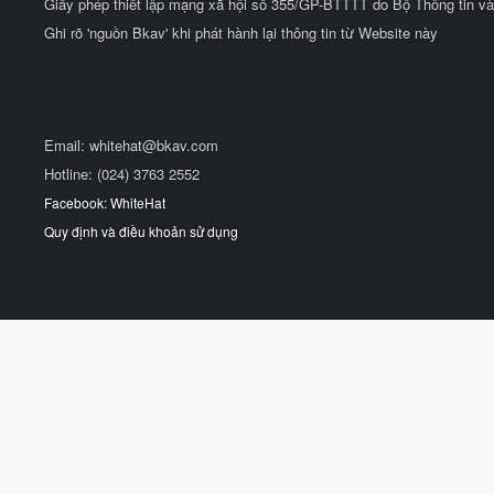
Giấy phép thiết lập mạng xã hội số 355/GP-BTTTT do Bộ Thông tin và
Ghi rõ 'nguồn Bkav' khi phát hành lại thông tin từ Website này
Email:
whitehat@bkav.com
Hotline: (024) 3763 2552
Facebook: WhiteHat
Quy định và điều khoản sử dụng