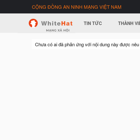
CỘNG ĐỒNG AN NINH MẠNG VIỆT NAM
TIN TỨC
THÀNH VI
Chưa có ai đã phản ứng với nội dung này được nêu 