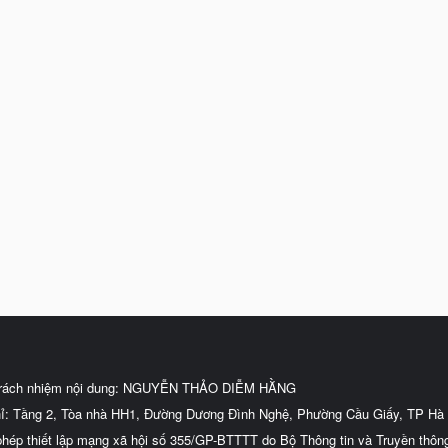
trách nhiệm nội dung: NGUYỄN THẢO DIỄM HẰNG
hỉ: Tầng 2, Tòa nhà HH1, Đường Dương Đình Nghệ, Phường Cầu Giấy, TP Hà 
phép thiết lập mạng xã hội số 355/GP-BTTTT do Bộ Thông tin và Truyền thôn