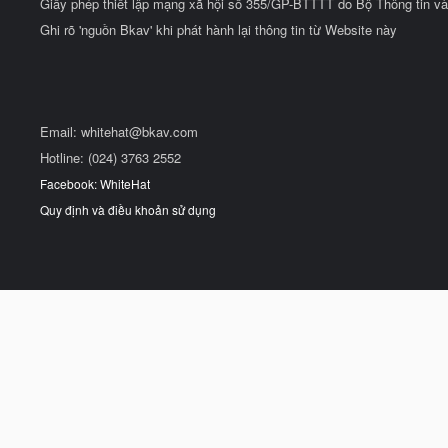
Giấy phép thiết lập mạng xã hội số 355/GP-BTTTT do Bộ Thông tin và
Ghi rõ 'nguồn Bkav' khi phát hành lại thông tin từ Website này
Email:
whitehat@bkav.com
Hotline: (024) 3763 2552
Facebook: WhiteHat
Quy định và điều khoản sử dụng