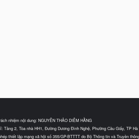
trách nhiệm nội dung: NGUYỄN THẢO DIỄM HẰNG
hỉ: Tầng 2, Tòa nhà HH1, Đường Dương Đình Nghệ, Phường Cầu Giấy, TP Hà 
phép thiết lập mạng xã hội số 355/GP-BTTTT do Bộ Thông tin và Truyền thôn