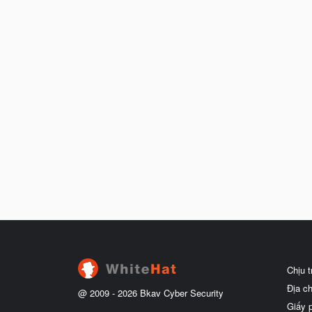
Chịu 
Địa c
@ 2009 -
2026
Bkav Cyber Security
Giấy 