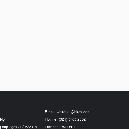
Email:
whitehat@bkav.com
Nội
Hotline: (024) 3763 2552
g cấp ngày 30/06/2016
Facebook: WhiteHat