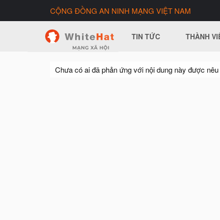
CỘNG ĐỒNG AN NINH MẠNG VIỆT NAM
TIN TỨC
THÀNH VI
Chưa có ai đã phản ứng với nội dung này được nêu 