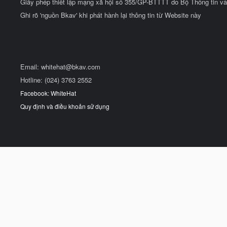
Giấy phép thiết lập mạng xã hội số 355/GP-BTTTT do Bộ Thông tin và
Ghi rõ 'nguồn Bkav' khi phát hành lại thông tin từ Website này
Email:
whitehat@bkav.com
Hotline: (024) 3763 2552
Facebook: WhiteHat
Quy định và điều khoản sử dụng