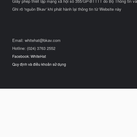
Giấy phép thiết lập mạng xã hội số 355/GP-BTTTT do Bộ Thông tin và
Ghi rõ 'nguồn Bkav' khi phát hành lại thông tin từ Website này
Email:
whitehat@bkav.com
Hotline: (024) 3763 2552
Facebook: WhiteHat
Quy định và điều khoản sử dụng