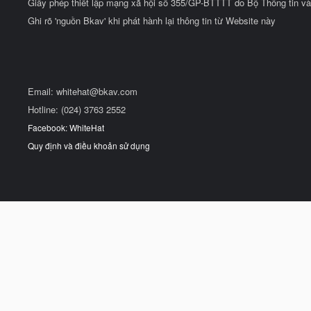
Giấy phép thiết lập mạng xã hội số 355/GP-BTTTT do Bộ Thông tin và
Ghi rõ 'nguồn Bkav' khi phát hành lại thông tin từ Website này
Email:
whitehat@bkav.com
Hotline: (024) 3763 2552
Facebook: WhiteHat
Quy định và điều khoản sử dụng