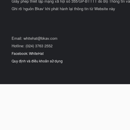
Giấy phép thiết lập mạng xã hội số 355/GP-BTTTT do Bộ Thông tin và
Ghi rõ 'nguồn Bkav' khi phát hành lại thông tin từ Website này
Email:
whitehat@bkav.com
Hotline: (024) 3763 2552
Facebook: WhiteHat
Quy định và điều khoản sử dụng