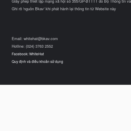
Giấy phép thiết lập mạng xã hội số 355/GP-BTTTT do Bộ Thông tin và
Ghi rõ 'nguồn Bkav' khi phát hành lại thông tin từ Website này
Email:
whitehat@bkav.com
Hotline: (024) 3763 2552
Facebook: WhiteHat
Quy định và điều khoản sử dụng