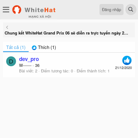
Đăng nhập
Chung kết WhiteHat Grand Prix 06 sẽ diễn ra trực tuyến ngày 27/12/2020
Tất cả
(1)
Thích
(1)
dev_pro
D
W-------
·
36
21/12/2020
Bài viết
2
Điểm tương tác
0
Điểm thành tích
1