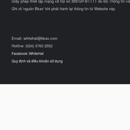
Giấy phép thiết lập mạng xã hội số 355/GP-BTTTT do Bộ Thông tin và
Ghi rõ 'nguồn Bkav' khi phát hành lại thông tin từ Website này
Email:
whitehat@bkav.com
Hotline: (024) 3763 2552
Facebook: WhiteHat
Quy định và điều khoản sử dụng