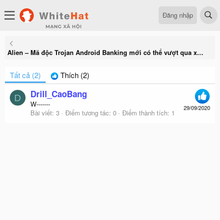
Đăng nhập
Alien – Mã độc Trojan Android Banking mới có thể vượt qua xác thực hai yếu tố
Tất cả
(2)
Thích
(2)
Drill_CaoBang
D
W-------
29/09/2020
Bài viết
3
Điểm tương tác
0
Điểm thành tích
1