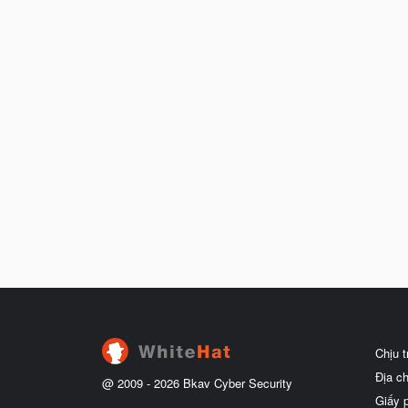
Chịu 
Địa c
@ 2009 -
2026
Bkav Cyber Security
Giấy 