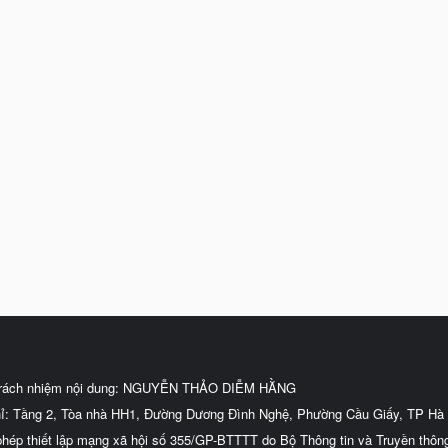
trách nhiệm nội dung: NGUYỄN THẢO DIỄM HẰNG
hỉ: Tầng 2, Tòa nhà HH1, Đường Dương Đình Nghệ, Phường Cầu Giấy, TP Hà 
phép thiết lập mạng xã hội số 355/GP-BTTTT do Bộ Thông tin và Truyền thôn