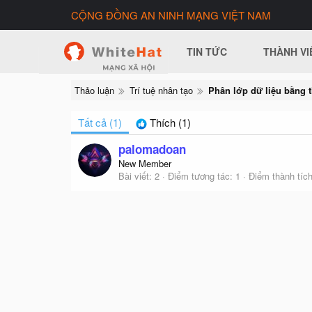
CỘNG ĐỒNG AN NINH MẠNG VIỆT NAM
TIN TỨC
THÀNH VI
Thảo luận
Trí tuệ nhân tạo
Tất cả
(1)
Thích
(1)
palomadoan
New Member
Bài viết
2
Điểm tương tác
1
Điểm thành tíc