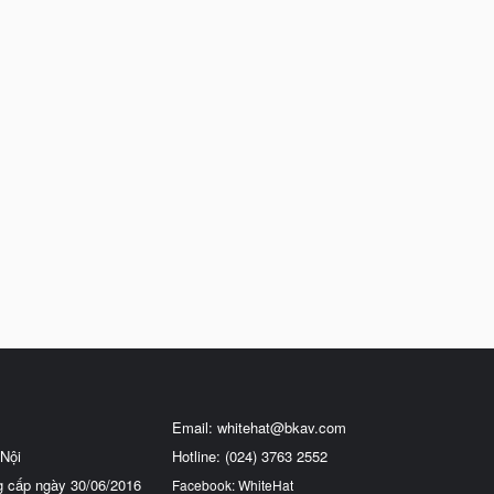
Email:
whitehat@bkav.com
Nội
Hotline: (024) 3763 2552
g cấp ngày 30/06/2016
Facebook: WhiteHat