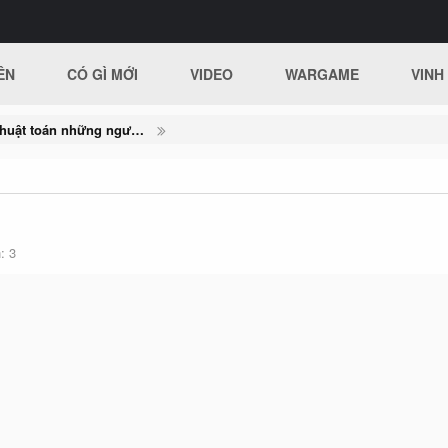
ÊN
CÓ GÌ MỚI
VIDEO
WARGAME
VINH
Phân lớp dữ liệu bằng thuật toán những người láng giềng gần nhất (K-Nearest Neighbors)
h
3