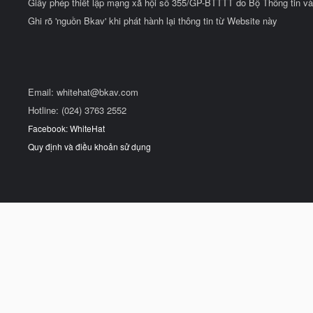
Giấy phép thiết lập mạng xã hội số 355/GP-BTTTT do Bộ Thông tin và
Ghi rõ 'nguồn Bkav' khi phát hành lại thông tin từ Website này
Email:
whitehat@bkav.com
Hotline: (024) 3763 2552
Facebook: WhiteHat
Quy định và điều khoản sử dụng