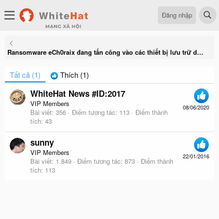
Đăng nhập
Ransomware eCh0raix đang tấn công vào các thiết bị lưu trữ dữ liệu QNAP NAS
Tất cả
(1)
Thích
(1)
WhiteHat News #ID:2017
VIP Members
08/06/2020
Bài viết
356
Điểm tương tác
113
Điểm thành
tích
43
sunny
VIP Members
22/01/2016
Bài viết
1.849
Điểm tương tác
873
Điểm thành
tích
113