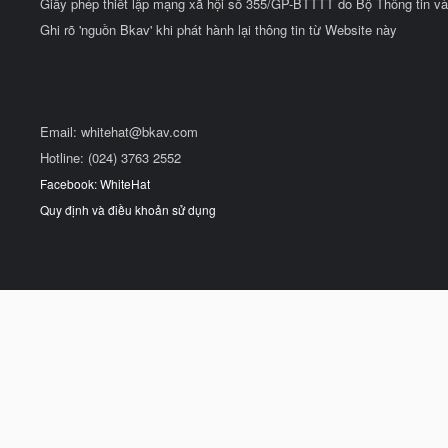
Giấy phép thiết lập mạng xã hội số 355/GP-BTTTT do Bộ Thông tin và
Ghi rõ 'nguồn Bkav' khi phát hành lại thông tin từ Website này
Email:
whitehat@bkav.com
Hotline: (024) 3763 2552
Facebook: WhiteHat
Quy định và điều khoản sử dụng