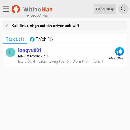
Đăng nhập
Kali linux nhận sai tên driver usb wifi
Tất cả
(1)
Thích
(1)
longvu031
L
New Member
·
43
20/05/2020
Bài viết
4
Điểm tương tác
0
Điểm thành tích
1