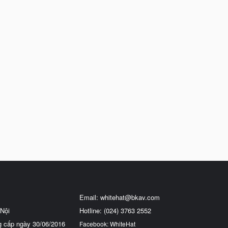
Email:
whitehat@bkav.com
Nội
Hotline: (024) 3763 2552
g cấp ngày 30/06/2016
Facebook: WhiteHat