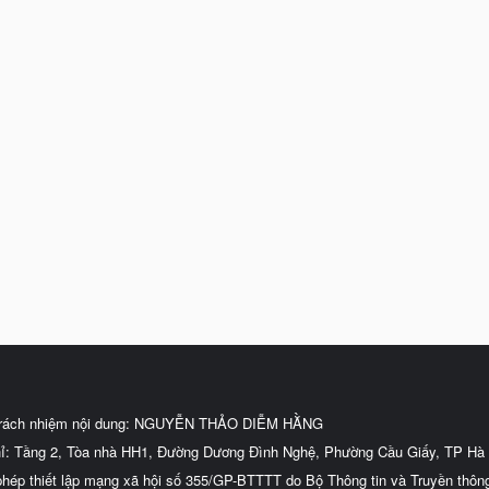
trách nhiệm nội dung: NGUYỄN THẢO DIỄM HẰNG
hỉ: Tầng 2, Tòa nhà HH1, Đường Dương Đình Nghệ, Phường Cầu Giấy, TP Hà 
phép thiết lập mạng xã hội số 355/GP-BTTTT do Bộ Thông tin và Truyền thôn