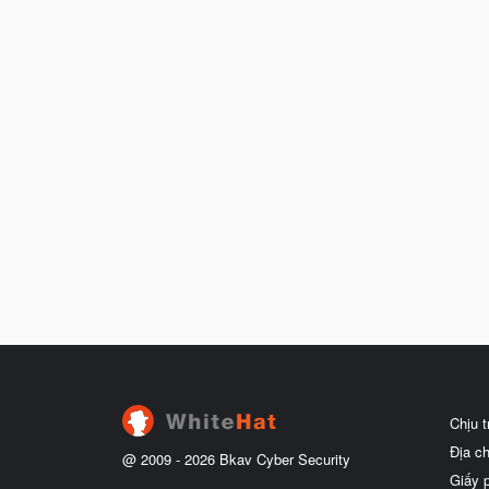
Chịu 
Địa c
@ 2009 -
2026
Bkav Cyber Security
Giấy 