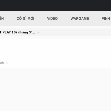
ÊN
CÓ GÌ MỚI
VIDEO
WARGAME
VINH
Thông báo mở WHITEHAT PLAY ! 07 (tháng 3/2020)
ích
8