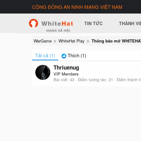
CỘNG ĐỒNG AN NINH MẠNG VIỆT NAM
TIN TỨC
THÀNH VI
WarGame
WhiteHat Play
Tất cả
(1)
Thích
(1)
Thriuenug
VIP Members
Bài viết
43
Điểm tương tác
21
Điểm thành t