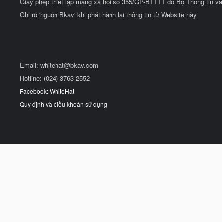
Giấy phép thiết lập mạng xã hội số 355/GP-BTTTT do Bộ Thông tin và
Ghi rõ 'nguồn Bkav' khi phát hành lại thông tin từ Website này
Email:
whitehat@bkav.com
Hotline: (024) 3763 2552
Facebook: WhiteHat
Quy định và điều khoản sử dụng