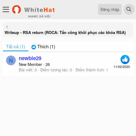
Đăng nhập
Writeup - RSA return (ROCA: Tấn công khôi phục các khóa RSA)
Tất cả
(1)
Thích
(1)
newbie29
N
New Member
·
26
11/02/2020
Bài viết
3
Điểm tương tác
0
Điểm thành tích
1