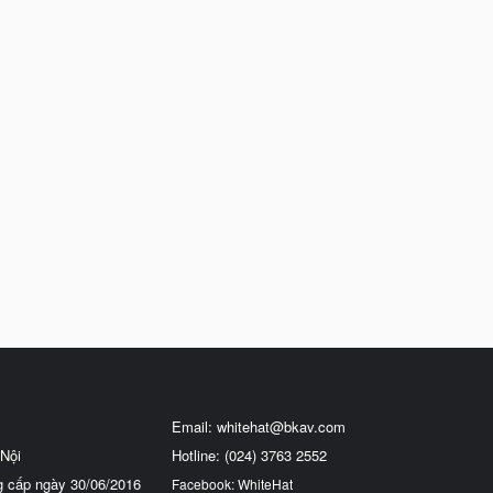
Email:
whitehat@bkav.com
Nội
Hotline: (024) 3763 2552
g cấp ngày 30/06/2016
Facebook: WhiteHat