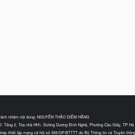
trách nhiệm nội dung: NGUYỄN THẢO DIỄM HẰNG
hỉ: Tầng 2, Tòa nhà HH1, Đường Dương Đình Nghệ, Phường Cầu Giấy, TP Hà 
phép thiết lập mạng xã hội số 355/GP-BTTTT do Bộ Thông tin và Truyền thôn