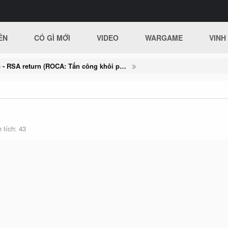
ÊN
CÓ GÌ MỚI
VIDEO
WARGAME
VINH
Writeup - RSA return (ROCA: Tấn công khôi phục các khóa RSA)
 tích
43