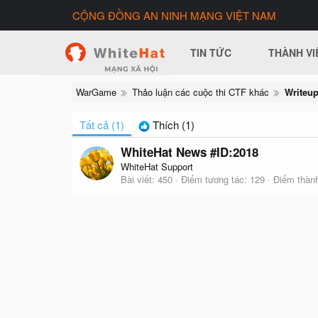
CỘNG ĐỒNG AN NINH MẠNG VIỆT NAM
TIN TỨC
THÀNH VI
WarGame
Thảo luận các cuộc thi CTF khác
Tất cả
(1)
Thích
(1)
WhiteHat News #ID:2018
WhiteHat Support
Bài viết
450
Điểm tương tác
129
Điểm thành