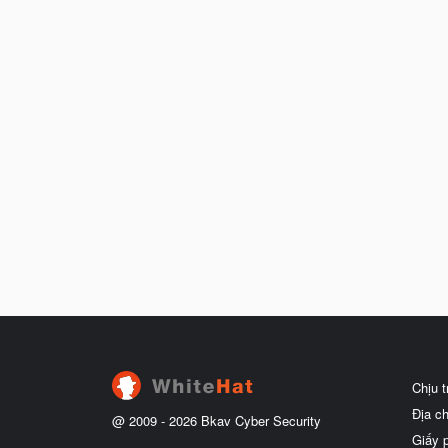
Chịu 
Địa c
@ 2009 -
2026
Bkav Cyber Security
Giấy 