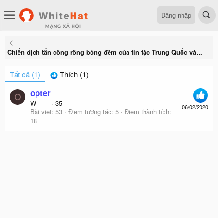
Đăng nhập
Chiến dịch tấn công rồng bóng đêm của tin tặc Trung Quốc vào các công ty dầu mỏ
Tất cả
(1)
Thích
(1)
opter
O
W-------
·
35
06/02/2020
Bài viết
53
Điểm tương tác
5
Điểm thành tích
18