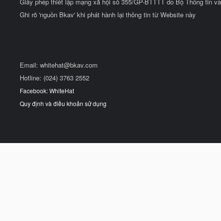
Giấy phép thiết lập mạng xã hội số 355/GP-BTTTT do Bộ Thông tin và
Ghi rõ 'nguồn Bkav' khi phát hành lại thông tin từ Website này
Email:
whitehat@bkav.com
Hotline: (024) 3763 2552
Facebook: WhiteHat
Quy định và điều khoản sử dụng