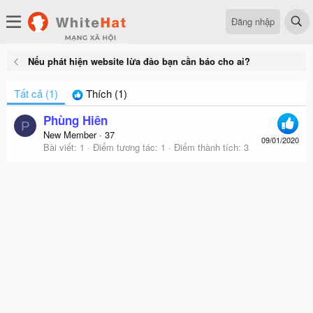
Đăng nhập
Nếu phát hiện website lừa đảo bạn cần báo cho ai?
Tất cả
(1)
Thích
(1)
Phùng Hiên
P
New Member
·
37
09/01/2020
Bài viết
1
Điểm tương tác
1
Điểm thành tích
3