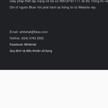
Giấy phép thiết lập mạng xã hội số 355/GP-BTTTT do Bộ Thông tin và
Ghi rõ 'nguồn Bkav' khi phát hành lại thông tin từ Website này
Email:
whitehat@bkav.com
Hotline: (024) 3763 2552
Facebook: WhiteHat
Quy định và điều khoản sử dụng