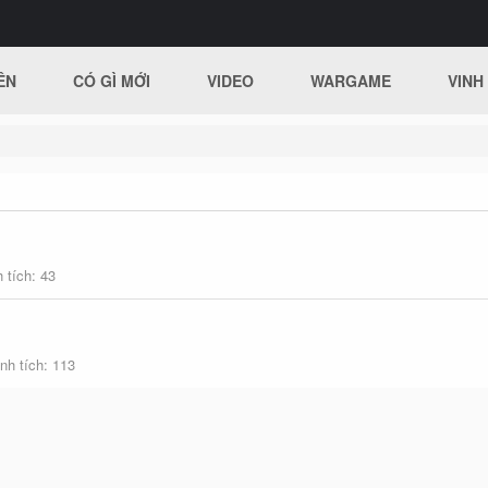
ÊN
CÓ GÌ MỚI
VIDEO
WARGAME
VINH
 tích
43
nh tích
113