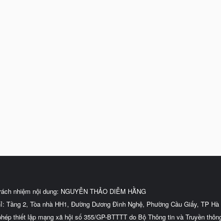
trách nhiệm nội dung: NGUYỄN THẢO DIỄM HẰNG
hỉ: Tầng 2, Tòa nhà HH1, Đường Dương Đình Nghệ, Phường Cầu Giấy, TP Hà 
phép thiết lập mạng xã hội số 355/GP-BTTTT do Bộ Thông tin và Truyền thôn