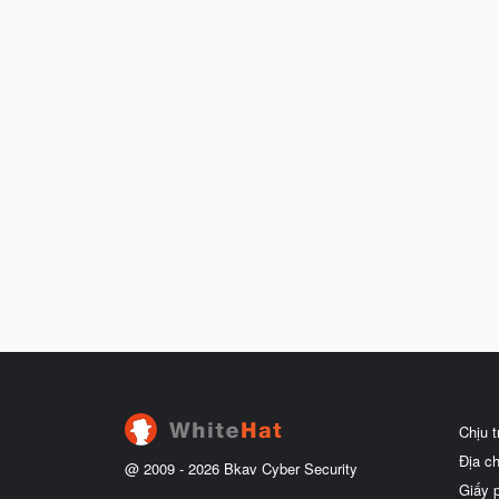
Chịu 
Địa c
@ 2009 -
2026
Bkav Cyber Security
Giấy 