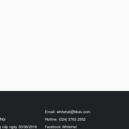
Email:
whitehat@bkav.com
Nội
Hotline: (024) 3763 2552
g cấp ngày 30/06/2016
Facebook: WhiteHat