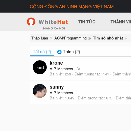
CỘNG ĐỒNG AN NINH MẠNG VIỆT NAM
TIN TỨC
THÀNH VI
Thảo luận
ACM/Programming
Tìm số nhỏ nhất
Tất cả
(2)
Thích
(2)
krone
VIP Members
·
31
Bài viết
259
Điểm tương tác
141
Điểm thành
sunny
VIP Members
Bài viết
1.849
Điểm tương tác
873
Điểm thà