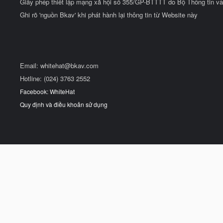
Giấy phép thiết lập mạng xã hội số 355/GP-BTTTT do Bộ Thông tin và
Ghi rõ 'nguồn Bkav' khi phát hành lại thông tin từ Website này
Email:
whitehat@bkav.com
Hotline: (024) 3763 2552
Facebook: WhiteHat
Quy định và điều khoản sử dụng