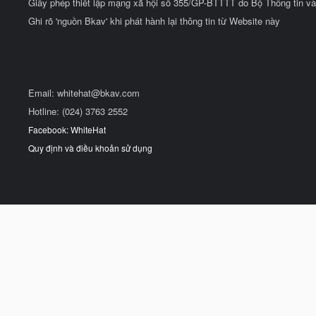
Giấy phép thiết lập mạng xã hội số 355/GP-BTTTT do Bộ Thông tin và
Ghi rõ 'nguồn Bkav' khi phát hành lại thông tin từ Website này
Email:
whitehat@bkav.com
Hotline: (024) 3763 2552
Facebook: WhiteHat
Quy định và điều khoản sử dụng