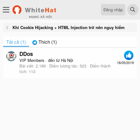
Đăng nhập
Khi Cookie Hijacking + HTML Injection trở nên nguy hiểm
Tất cả
(1)
Thích
(1)
DDos
VIP Members
·
đến từ
Hà Nội
18/05/2019
Bài viết
2.189
Điểm tương tác
523
Điểm thành
tích
113