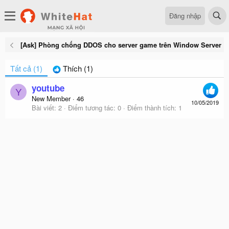
Đăng nhập
[Ask] Phòng chống DDOS cho server game trên Window Server
Tất cả
(1)
Thích
(1)
youtube
Y
New Member
·
46
10/05/2019
Bài viết
2
Điểm tương tác
0
Điểm thành tích
1