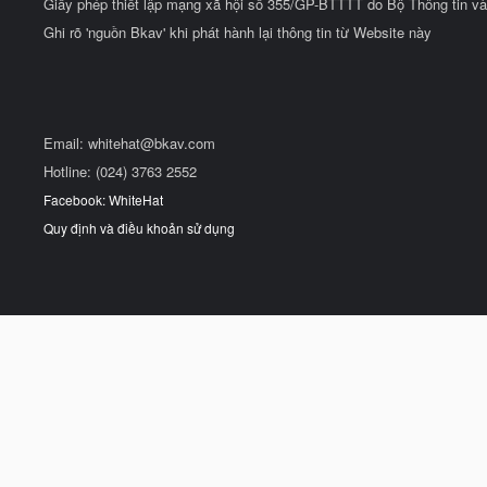
Giấy phép thiết lập mạng xã hội số 355/GP-BTTTT do Bộ Thông tin và
Ghi rõ 'nguồn Bkav' khi phát hành lại thông tin từ Website này
Email:
whitehat@bkav.com
Hotline: (024) 3763 2552
Facebook: WhiteHat
Quy định và điều khoản sử dụng