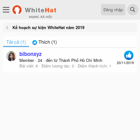
Đăng nhập
Kế hoạch sự kiện WhiteHat năm 2019
Tất cả
(1)
Thích
(1)
bibonxyz
Member
·
24
·
đến từ
Thành Phố Hồ Chí Minh
20/11/2019
Bài viết
6
Điểm tương tác
0
Điểm thành tích
1