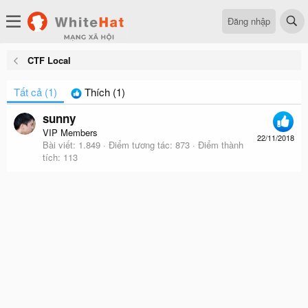
Đăng nhập
CTF Local
Tất cả
(1)
Thích
(1)
sunny
VIP Members
22/11/2018
Bài viết
1.849
Điểm tương tác
873
Điểm thành
tích
113