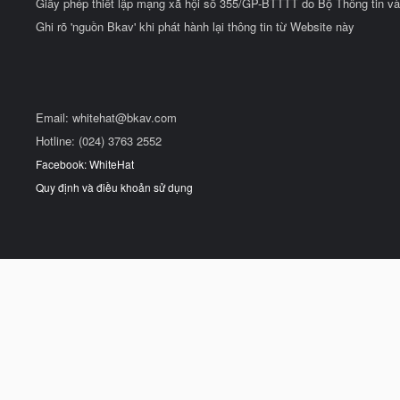
Giấy phép thiết lập mạng xã hội số 355/GP-BTTTT do Bộ Thông tin và
Ghi rõ 'nguồn Bkav' khi phát hành lại thông tin từ Website này
Email:
whitehat@bkav.com
Hotline: (024) 3763 2552
Facebook: WhiteHat
Quy định và điều khoản sử dụng