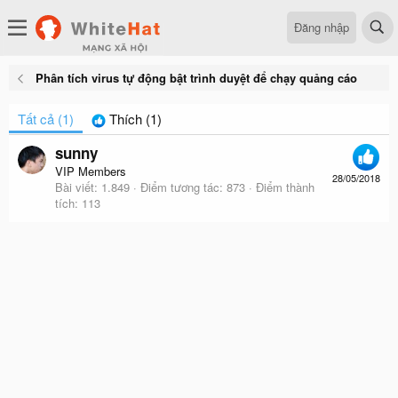
Đăng nhập
Phân tích virus tự động bật trình duyệt để chạy quảng cáo
Tất cả
(1)
Thích
(1)
sunny
VIP Members
28/05/2018
Bài viết
1.849
Điểm tương tác
873
Điểm thành
tích
113