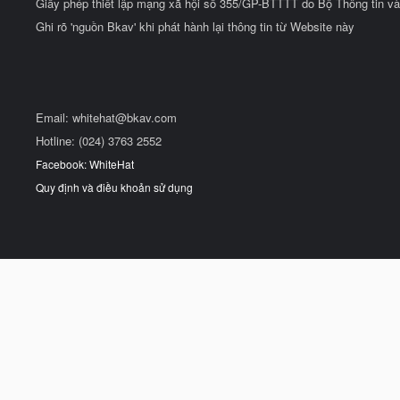
Giấy phép thiết lập mạng xã hội số 355/GP-BTTTT do Bộ Thông tin và
Ghi rõ 'nguồn Bkav' khi phát hành lại thông tin từ Website này
Email:
whitehat@bkav.com
Hotline: (024) 3763 2552
Facebook: WhiteHat
Quy định và điều khoản sử dụng