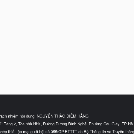
trách nhiệm nội dung: NGUYỄN THẢO DIỄM HẰNG
hỉ: Tầng 2, Tòa nhà HH1, Đường Dương Đình Nghệ, Phường Cầu Giấy, TP Hà 
phép thiết lập mạng xã hội số 355/GP-BTTTT do Bộ Thông tin và Truyền thôn