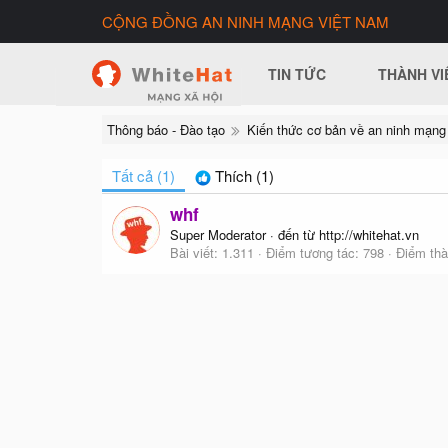
CỘNG ĐỒNG AN NINH MẠNG VIỆT NAM
TIN TỨC
THÀNH VI
Thông báo - Đào tạo
Kiến thức cơ bản về an ninh mạng
Tất cả
(1)
Thích
(1)
whf
Super Moderator
·
đến từ
http://whitehat.vn
Bài viết
1.311
Điểm tương tác
798
Điểm thà