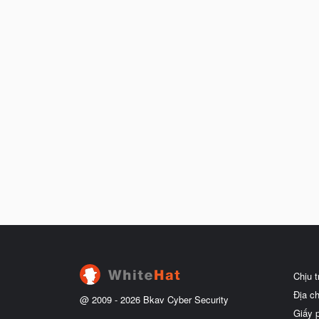
Chịu 
Địa c
@ 2009 -
2026
Bkav Cyber Security
Giấy 