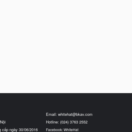
Email:
whitehat@bkav.com
Nội
Hotline: (024) 3763 2552
g cấp ngày 30/06/2016
Facebook: WhiteHat