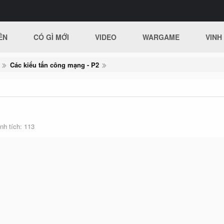
ÊN
CÓ GÌ MỚI
VIDEO
WARGAME
VINH
Các kiểu tấn công mạng - P2
nh tích
113