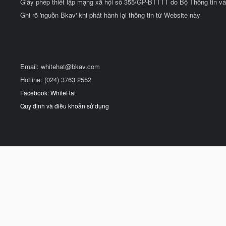
Giấy phép thiết lập mạng xã hội số 355/GP-BTTTT do Bộ Thông tin và
Ghi rõ 'nguồn Bkav' khi phát hành lại thông tin từ Website này
Email:
whitehat@bkav.com
Hotline: (024) 3763 2552
Facebook: WhiteHat
Quy định và điều khoản sử dụng