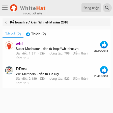
Đăng nhập
Kế hoạch sự kiện WhiteHat năm 2018
Tất cả
(2)
Thích
(2)
whf
Super Moderator
·
đến từ
http://whitehat.vn
23/02/2018
Bài viết
1.311
Điểm tương tác
798
Điểm thành
tích
113
DDos
VIP Members
·
đến từ
Hà Nội
23/02/2018
Bài viết
2.189
Điểm tương tác
523
Điểm thành
tích
113