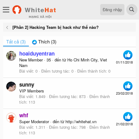
Đăng nhập
[Phần 2] Hacking Team bị hack như thế nào?
Tất cả
(3)
Thích
(3)
hoaiduyentran
New Member
·
35
·
đến từ
Ho Chi Minh City, Viet
01/11/2018
Nam
Bài viết
0
Điểm tương tác
0
Điểm thành tích
0
sunny
VIP Members
23/02/2018
Bài viết
1.849
Điểm tương tác
873
Điểm thành
tích
113
whf
Super Moderator
·
đến từ
http://whitehat.vn
21/02/2018
Bài viết
1.311
Điểm tương tác
798
Điểm thành
tích
113