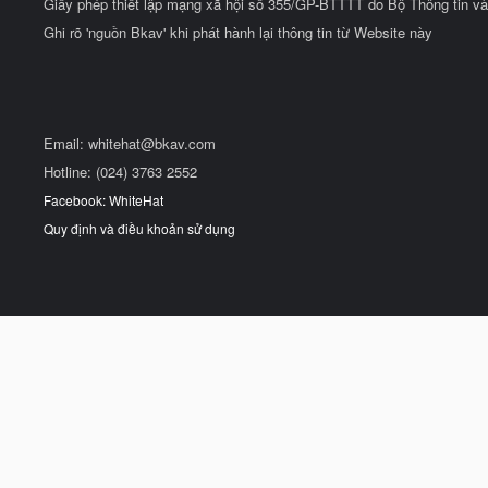
Giấy phép thiết lập mạng xã hội số 355/GP-BTTTT do Bộ Thông tin và
Ghi rõ 'nguồn Bkav' khi phát hành lại thông tin từ Website này
Email:
whitehat@bkav.com
Hotline: (024) 3763 2552
Facebook: WhiteHat
Quy định và điều khoản sử dụng