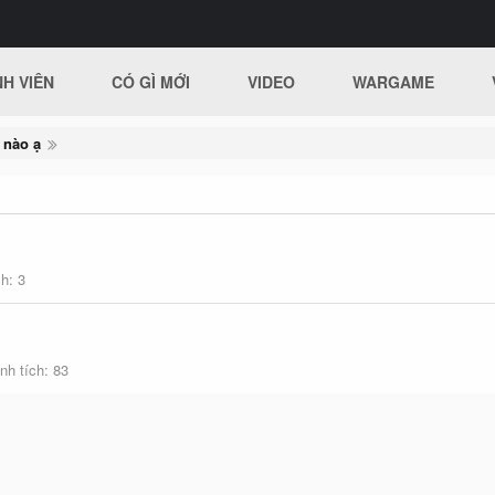
H VIÊN
CÓ GÌ MỚI
VIDEO
WARGAME
 nào ạ
ch
3
nh tích
83