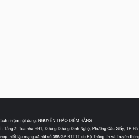
trách nhiệm nội dung: NGUYỄN THẢO DIỄM HẰNG
hỉ: Tầng 2, Tòa nhà HH1, Đường Dương Đình Nghệ, Phường Cầu Giấy, TP Hà 
phép thiết lập mạng xã hội số 355/GP-BTTTT do Bộ Thông tin và Truyền thôn