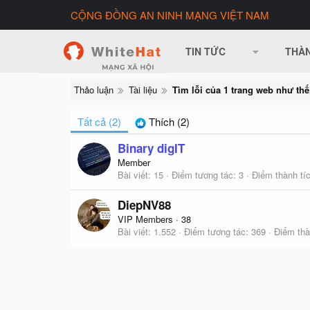
CỘNG ĐỒNG AN NINH MẠNG VIỆT NAM
TIN TỨC
THÀN
Thảo luận
Tài liệu
Tìm lỗi của 1 trang web như thế
Tất cả
(2)
Thích
(2)
Binary digIT
Member
Bài viết
15
Điểm tương tác
3
Điểm thành tí
DiepNV88
VIP Members
·
38
Bài viết
1.552
Điểm tương tác
369
Điểm thà