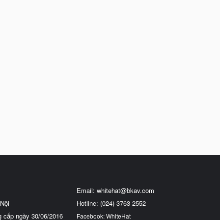
Email:
whitehat@bkav.com
Nội
Hotline: (024) 3763 2552
g cấp ngày 30/06/2016
Facebook: WhiteHat