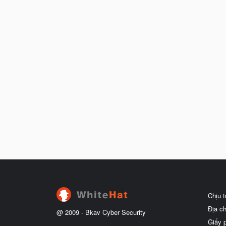
Chịu 
Địa c
@ 2009 -
Bkav Cyber Security
Giấy 